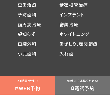
虫歯治療
精密根管治療
予防歯科
インプラント
歯周病治療
審美治療
親知らず
ホワイトニング
口腔外科
歯ぎしり、顎関節症
小児歯科
入れ歯
南森町駅から徒歩1分の歯医者【南森町天神橋歯科】
24時間受付中
気軽にご連絡ください
〒530-0041 大阪府大阪市北区天神橋 2丁目5-16
WEB予約
電話予約
TEL:
06-6358-8020
©南森町の歯医者｜南森町天神橋歯科